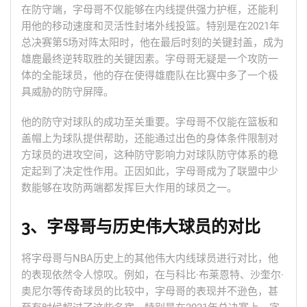
在防守端，字母哥不仅能够在内线提供强力护框，还能利
用他的移动速度和灵活性封堵外线投篮。特别是在2021年
总决赛第5场对阵太阳时，他在最后时刻的关键封盖，成为
雄鹿最终逆转取胜的关键因素。字母哥无疑是一个攻防一
体的全能球员，他的存在使得雄鹿队在比赛中多了一个极
具威胁的防守屏障。
他的防守对球队的成功至关重要。字母哥不仅能在篮板和
盖帽上为球队提供帮助，还能通过出色的身体条件限制对
方球员的进攻空间，这种防守影响力对球队防守体系的稳
定起到了决定性作用。正因如此，字母哥成为了联盟中少
数能够在攻防两端都发挥巨大作用的球员之一。
3、字母哥与历史伟大球员的对比
将字母哥与NBA历史上的其他伟大内线球员进行对比，他
的表现依然令人惊叹。例如，在与科比·布莱恩特、沙奎尔·
奥尼尔等传奇球员的比较中，字母哥的表现并不逊色，甚