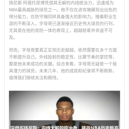
扬尼斯·阿德托昆博凭借其无解的内线统治力，迅速成为
NBA最具威胁的球员之一。他不仅在进攻端展现出出色的
得分能力，在防守端同样具备强大的影响力。随着职业生
涯的不断深入，字母哥已逐渐接近历史伟大球员的行列，
尤其是在他的攻防一体的表现上，超越前辈并非遥不可
及。
然而，字母哥要真正实现历史超越，依然需要在多个方面
不断提升自己。外线投射的稳定性、比赛节奏的掌控等，
都是他未来成功的关键。综合来看，字母哥无疑是一个极
具潜力的球员，未来几年，他的成就和纪录将不断刷新，
值得我们继续关注和期待。