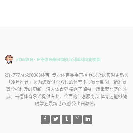
🍑jk777.vip🍑8868体育- 专业体育赛事直播,足球篮球实时更新🥇
「冷月推荐」🥇为您提供全方位的体育电竞赛事新闻、精准赛
事分析和及时更新。深入体育界,带您了解每一场重要比赛的热
点。韦德体育承诺提供专业、全面的信息服务,让体育迷能够随
时掌握最新动态,感受比赛激情。