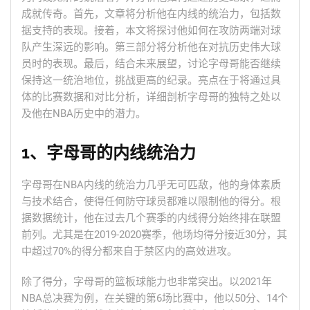
成就传奇。首先，文章将分析他在内线的统治力，包括数
据支持的表现。接着，本文将探讨他如何在攻防两端对球
队产生深远的影响。第三部分将分析他在对抗历史伟大球
员时的表现。最后，结合未来展望，讨论字母哥能否继续
保持这一统治地位，挑战更高的纪录。亮点在于将通过具
体的比赛数据和对比分析，详细剖析字母哥的独特之处以
及他在NBA历史中的潜力。
1、字母哥的内线统治力
字母哥在NBA内线的统治力几乎无可匹敌，他的身体素质
与技术结合，使得任何防守球员都难以限制他的得分。根
据数据统计，他在过去几个赛季的内线得分始终排在联盟
前列。尤其是在2019-2020赛季，他场均得分接近30分，其
中超过70%的得分都来自于禁区内的高效进攻。
除了得分，字母哥的篮板球能力也非常突出。以2021年
NBA总决赛为例，在关键的第6场比赛中，他以50分、14个