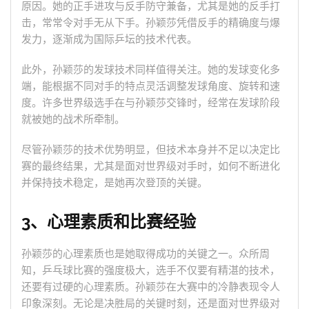
原因。她的正手进攻与反手防守兼备，尤其是她的反手打
击，常常令对手无从下手。孙颖莎凭借反手的精确度与爆
发力，逐渐成为国际乒坛的技术代表。
此外，孙颖莎的发球技术同样值得关注。她的发球变化多
端，能根据不同对手的特点灵活调整发球角度、旋转和速
度。许多世界级选手在与孙颖莎交锋时，经常在发球阶段
就被她的战术所牵制。
尽管孙颖莎的技术优势明显，但技术本身并不足以决定比
赛的最终结果，尤其是面对世界级对手时，如何不断进化
并保持技术稳定，是她再次登顶的关键。
3、心理素质和比赛经验
孙颖莎的心理素质也是她取得成功的关键之一。众所周
知，乒乓球比赛的强度极大，选手不仅要有精湛的技术，
还要有过硬的心理素质。孙颖莎在大赛中的冷静表现令人
印象深刻。无论是决胜局的关键时刻，还是面对世界级对