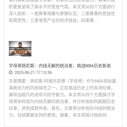
事的精彩程度超乎想象，参赛队伍的表现激烈，赛事的组
织更是呈现了高水平的竞技气氛。本文将从四个方面进行
深入剖析：一是赛事规模与参赛队伍；二是赛事的竞技性
和观赏性；三是电竞产业的经济效益；四是赛...
字母哥扬尼斯：内线无解的统治者，挑战NBA历史新高
2025-06-21 17:13:36
文章摘要：扬尼斯·阿德托昆博（字母哥）作为NBA现役最
具统治力的内线球员之一，正在挑战历史上的各项纪录，
展现出超凡的进攻与防守能力。本文将从四个方面探讨字
母哥如何成为内线无解的统治者，并分析他如何超越历史
纪录，进而成就传奇。首先，文章将分析他在内线的统治
力，包括数据支持的表现。接着，本文将探讨他如何...