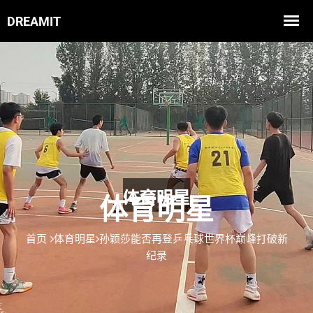
体育明星
首页
体育明星
孙颖莎能否再登乒乓球世界杯巅峰打破新
纪录