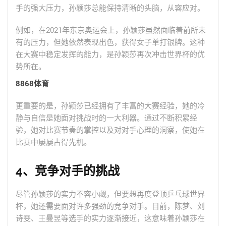
手的强大压力，孙颖莎总能保持清晰的头脑，从容应对。
例如，在2021年东京奥运会上，孙颖莎虽然面临着前所未
有的压力，但她依然表现出色，获得女子单打银牌。这种
在大赛中稳定发挥的能力，是孙颖莎再次冲击世界杯的优
势所在。
8868体育
更重要的是，孙颖莎已经拥有了丰富的大赛经验，她的冷
静与自信是她面对挑战时的一大利器。通过不断积累经
验，她对比赛节奏的掌控以及对对手心理的洞察，使她在
比赛中屡屡占得先机。
4、竞争对手的挑战
尽管孙颖莎的实力不容小觑，但要想再度登顶乒乓球世界
杯，她还需要面对许多强劲的竞争对手。目前，陈梦、刘
诗雯、王曼昱等选手的实力逐渐接近，这意味着孙颖莎在