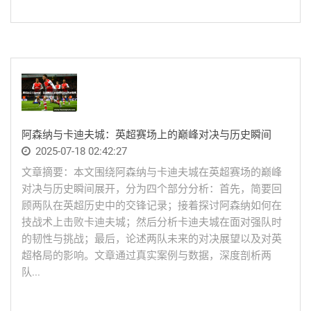
阿森纳与卡迪夫城：英超赛场上的巅峰对决与历史瞬间
2025-07-18 02:42:27
文章摘要：本文围绕阿森纳与卡迪夫城在英超赛场的巅峰
对决与历史瞬间展开，分为四个部分分析：首先，简要回
顾两队在英超历史中的交锋记录；接着探讨阿森纳如何在
技战术上击败卡迪夫城；然后分析卡迪夫城在面对强队时
的韧性与挑战；最后，论述两队未来的对决展望以及对英
超格局的影响。文章通过真实案例与数据，深度剖析两
队...