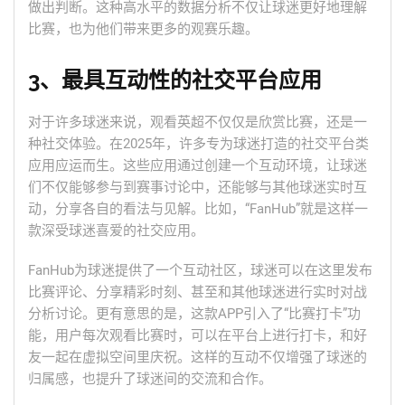
做出判断。这种高水平的数据分析不仅让球迷更好地理解
比赛，也为他们带来更多的观赛乐趣。
3、最具互动性的社交平台应用
对于许多球迷来说，观看英超不仅仅是欣赏比赛，还是一
种社交体验。在2025年，许多专为球迷打造的社交平台类
应用应运而生。这些应用通过创建一个互动环境，让球迷
们不仅能够参与到赛事讨论中，还能够与其他球迷实时互
动，分享各自的看法与见解。比如，“FanHub”就是这样一
款深受球迷喜爱的社交应用。
FanHub为球迷提供了一个互动社区，球迷可以在这里发布
比赛评论、分享精彩时刻、甚至和其他球迷进行实时对战
分析讨论。更有意思的是，这款APP引入了“比赛打卡”功
能，用户每次观看比赛时，可以在平台上进行打卡，和好
友一起在虚拟空间里庆祝。这样的互动不仅增强了球迷的
归属感，也提升了球迷间的交流和合作。