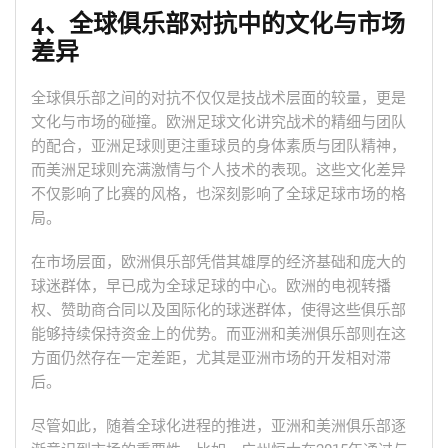
4、全球俱乐部对抗中的文化与市场
差异
全球俱乐部之间的对抗不仅仅是技战术层面的较量，更是
文化与市场的碰撞。欧洲足球文化讲究战术的精细与团队
的配合，亚洲足球则更注重球员的身体素质与团队精神，
而美洲足球则充满激情与个人技术的表现。这些文化差异
不仅影响了比赛的风格，也深刻影响了全球足球市场的格
局。
在市场层面，欧洲俱乐部凭借其雄厚的经济基础和庞大的
球迷群体，早已成为全球足球的中心。欧洲的电视转播
权、赞助商合同以及国际化的球迷群体，使得这些俱乐部
能够持续保持资金上的优势。而亚洲和美洲俱乐部则在这
方面仍然存在一定差距，尤其是亚洲市场的开发相对滞
后。
尽管如此，随着全球化进程的推进，亚洲和美洲俱乐部逐