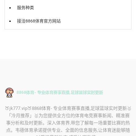
服务种类
接洽8868体育官方网站
🍑jk777.vip🍑8868体育- 专业体育赛事直播,足球篮球实时更新🥇
「冷月推荐」🥇为您提供全方位的体育电竞赛事新闻、精准赛
事分析和及时更新。深入体育界,带您了解每一场重要比赛的热
点。韦德体育承诺提供专业、全面的信息服务,让体育迷能够随