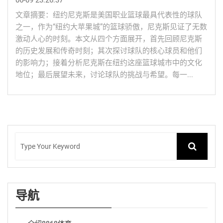
06-09 23:26:37
文章摘要：纽约尼克斯是美国职业篮球最具代表性的球队
之一，作为“纽约大苹果城”的篮球骄傲，尼克斯见证了无数
激动人心的时刻。本文从四个方面展开，首先回顾尼克斯
的历史发展和传奇时刻；其次探讨球队的核心球员和他们
的影响力；接着分析尼克斯在纽约这座篮球城市中的文化
地位；最后展望未来，讨论球队的挑战与希望。每一...
导航