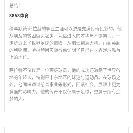
总结：
8868体育
穆罕默德·萨拉赫的职业生涯可以说是充满传奇色彩的。他
从埃及的贫困街头起步，凭借过人的才华与不懈努力，一
步步登上了世界足球的巅峰。从瑞士到意大利，再到英超
的利物浦，萨拉赫用实际行动证明了自己在世界足球舞台
上的地位。
萨拉赫不仅仅是一位顶级球员，他的成功还激励了世界各
地的年轻人，特别是中东地区的球迷与运动员。在球场之
外，他同样通过慈善事业等形式，回馈社会，展现出更为
多面的影响力。他的传奇不仅仅属于足球，更属于所有追
梦的人。