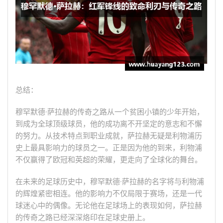
总结：
穆罕默德·萨拉赫的传奇之路从一个贫困小镇的少年开始，
到成为全球顶级球员，他的成功离不开坚定的意志和不懈
的努力。从技术特点到职业成就，萨拉赫无疑是利物浦历
史上最具影响力的球员之一。正是因为他的到来，利物浦
不仅赢得了欧冠和英超的荣耀，更走向了全球化的舞台。
在未来的足球历史中，穆罕默德·萨拉赫的名字将与利物浦
的辉煌紧密相连。他的影响力不仅局限于赛场，还是一代
球迷心中的偶像。无论他在足球场上的表现如何，萨拉赫
的传奇之路已经深深烙印在足球史册上。