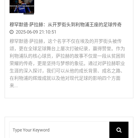
穆罕默德·萨拉赫：从开罗街头到利物浦王座的足球传奇
2025-06-09 21:10:51
穆罕默德·萨拉赫，这个名字不仅在埃及的开罗街头被传
颂，更在全球足球舞台上屡次打破纪录，赢得赞誉。作为
利物浦队的核心球员，萨拉赫的故事不仅是一段从贫困到
荣耀的传奇，更是坚持与梦想的象征。通过对萨拉赫职业
生涯的深入探讨，我们可以从他的成长背景、成名之路、
在利物浦的辉煌成就以及他对现代足球的影响四个方面
来...