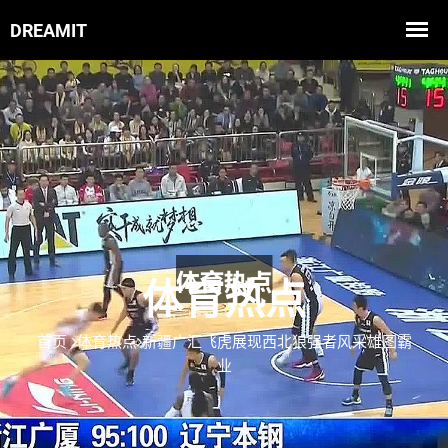
体育热点
首页
体育热点
新疆广汇飞虎展现西北狼强者风采雄图霸
业