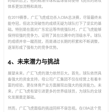
的组织后卫，他的精准传球和篮球智商使得飞虎队的进攻
体系更加流畅和高效。
在2019赛季，广汇飞虎成功杀入CBA总决赛，尽管最终未
能夺冠，但这次突破性的成绩无疑为球队打下了坚实的基
础。特别是在面对广东宏远等传统强队时，广汇飞虎能够
保持较强的竞争力，证明了其在比赛中的顶级水平。球队
的成绩并非一蹴而就，而是通过长期的积累和不断调整，
逐渐形成了强有力的竞争优势。
4、未来潜力与挑战
展望未来，广汇飞虎的潜力依然巨大。首先，球队依然具
备强大的资金支持，母公司广汇集团不仅在经营上有着丰
富的经验，更在体育产业方面展现出强大的投资能力。未
来，广汇飞虎有望引进更多的世界级球员，为球队的全球
化发展奠定基础。
然而，广汇飞虎面临的挑战同样不容忽视。在CBA这个竞