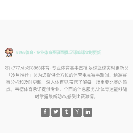
🍑jk777.vip🍑8868体育- 专业体育赛事直播,足球篮球实时更新🥇
「冷月推荐」🥇为您提供全方位的体育电竞赛事新闻、精准赛
事分析和及时更新。深入体育界,带您了解每一场重要比赛的热
点。韦德体育承诺提供专业、全面的信息服务,让体育迷能够随
时掌握最新动态,感受比赛激情。