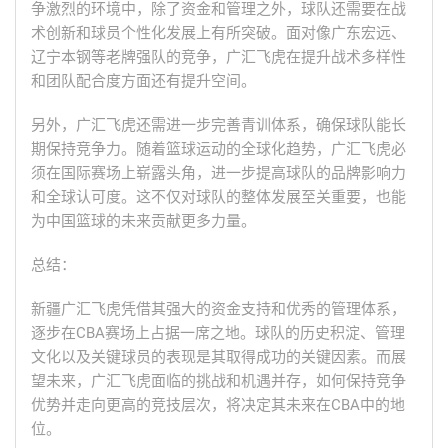
争激烈的环境中，除了资金和管理之外，球队还需要在战
术创新和球员个性化发展上有所突破。面对像广东宏远、
辽宁本钢等老牌强队的竞争，广汇飞虎在提升战术多样性
和团队配合度方面还有提升空间。
另外，广汇飞虎还需进一步完善青训体系，确保球队能长
期保持竞争力。随着篮球运动的全球化趋势，广汇飞虎必
须在国际赛场上崭露头角，进一步提高球队的品牌影响力
和全球认可度。这不仅对球队的整体发展至关重要，也能
为中国篮球的未来贡献更多力量。
总结：
新疆广汇飞虎凭借其强大的资金支持和优秀的管理体系，
逐步在CBA赛场上占据一席之地。球队的历史积淀、管理
文化以及关键球员的表现是其取得成功的关键因素。而展
望未来，广汇飞虎面临的挑战和机遇并存，如何保持竞争
优势并走向更高的竞技层次，将决定其未来在CBA中的地
位。