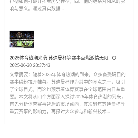
拉德如何打破开拓者历史桎梏，四、他的绝杀对NBA的影
响与意义。通过真实数据...
2025体育热潮来袭 苏迪曼杯等赛事点燃激情无限
2025-06-30 20:37:43
文章摘要：随着2025年体育热潮的到来，众多备受瞩目的
赛事纷纷拉开帷幕。苏迪曼杯作为其中的亮点之一，吸引
了全球目光，而这也预示着体育赛事在全球范围内日益重
要。本文将从四个方面深入探讨2025年体育热潮的到来，
首先分析体育赛事背后的市场动向，其次聚焦苏迪曼杯等
重要赛事的影响力，再探讨大众参与和新兴技术...