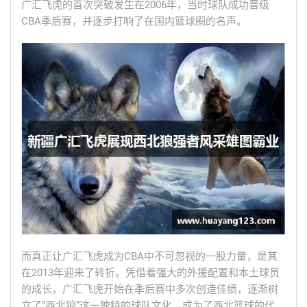
广汇飞虎的首次突破发生在2006年，当时球队成功晋级
CBA季后赛，并逐步打响了在国内篮球圈的名声。
而真正让广汇飞虎成为CBA中不可忽视的一股力量，是其
在2013年迎来了转折。凭借着强大的外援配置和本土球员
的成长，广汇飞虎开始在季后赛中多次创造佳绩，逐渐树
立了“西北狼”这一独特的球队文化，成为了西北篮球的代