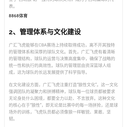
表。
8868体育
2、管理体系与文化建设
广汇飞虎能够在CBA赛场上持续取得成功，离不开其独特
的管理体系和深厚的球队文化。首先，广汇飞虎有着清晰
的管理结构，球队的运营与决策高度集中，确保了战略的
统一性和执行的高效性。球队的管理层由资深篮球人组
成，这为球队的长远发展提供了科学指导。
在文化建设方面，广汇飞虎注重打造“狼性文化”。这一文化
强调团队的凝聚力和拼搏精神，球队每一位球员都被要求
无论身处什么困境，都要全力以赴、不言放弃。这种文化
的核心在于“狼性”，即无论是比赛中的每一场拼抢，还是球
场外的训练，飞虎队员都必须像狼一样敏锐、果敢、坚
韧。