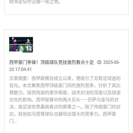
欧洲足坛中占据一席之地。
西甲豪门争锋！顶级球队竞技激烈看点十足
2025-06-
23 17:04:41
文章摘要：西甲联赛自成立以来，便吸引了无数足球迷的
目光。本文聚焦西甲顶级豪门间的激烈竞争，分析了其比
赛魅力、球员阵容的豪华程度、战术对决的深度以及球迷
文化的影响。西甲联赛中的两大巨头——巴萨与皇马的对
决，是足球世界最具看点的赛事之一。除了传统豪门的对
抗，其他如马竞等球队也展现出强大的竞争力。西甲豪
门...