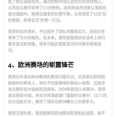
取了高压逼抢战术，通过控制中场压迫对方的进攻核心，
从而在比赛中取得了3-1的胜利。这样的战术创新让里昂在
面对强敌时，能够迅速掌控比赛节奏，从而改变了以往“后
防稳固、依靠反击”的单一打法。
里昂的战术进步，不仅提升了球队的整体实力，还给对手
带来了巨大的困扰。在未来，里昂若能继续在战术上进行
更多尝试和突破，将有可能在更高层次的比赛中获得成
功。
4、欧洲赛场的崭露锋芒
里昂近年来在欧洲赛场的表现可圈可点。尤其是在欧冠和
欧联杯的表现上，球队不仅能够顺利晋级小组赛，还能在
淘汰赛阶段为强敌制造麻烦。2024年欧冠小组赛中，里昂
成功晋级16强，并在对阵英超豪门曼联的比赛中，以2-1的
比分战胜对手，展现了球队在欧洲舞台上的竞争力。
值得注意的是，里昂能够在欧洲赛场取得如此成绩，离不