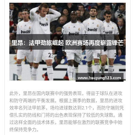
此外，里昂在国内联赛中的强势表现，得益于球队在进攻
和防守两端的平衡发展。根据上赛季的数据，里昂的进攻
效率名列法甲前茅，场均进球数达到2.1个，而防守端则凭
借扎实的防线和门将的出色表现保持了较低的失球数。通
过这样全面的战术体系，里昂能够在激烈的联赛竞争中始
终保持竞争力。