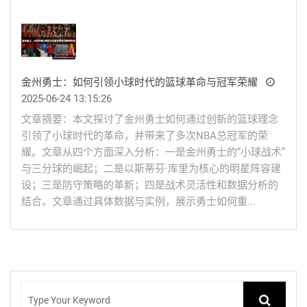
金州勇士：如何引领小球时代的篮球革命与冠军荣耀
2025-06-24 13:15:26
文章摘要：本文探讨了金州勇士如何通过创新的篮球理念
引领了小球时代的革命，并带来了多次NBA总冠军的荣
耀。文章从四个方面深入分析：一是金州勇士的“小球战术”
与三分球的崛起；二是以斯蒂芬·库里为核心的明星阵容建
设；三是防守策略的革新；四是战术灵活性和数据分析的
结合。文章通过具体数据与实例，展示勇士如何重...