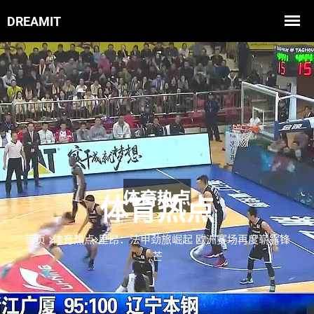
体育热点
首页
体育热点
里昂：法甲劲旅崛起 欧洲赛场再度崭露锋
芒