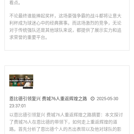
看点。
不论最终谁能捧起奖杯，这场豪强争霸的战斗都将让意大
利杯成为球迷心中的经典赛事。而这场激烈的竞争，无论
对于传统强队还是其他球队来说，都提供了展示实力和追
求荣誉的重要平台。
恩比德引领复兴 费城76人重返辉煌之路
2025-05-30
23:37:01
以恩比德引领复兴 费城76人重返辉煌之路摘要：本文探讨
了费城76人在恩比德的带领下，如何走上重返辉煌的道
路。首先分析了恩比德个人的杰出表现以及他对球队的影