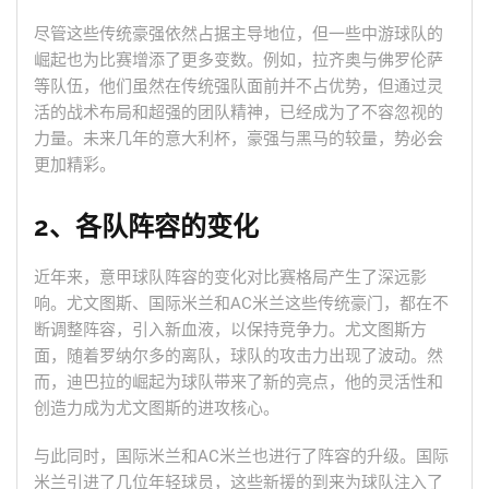
尽管这些传统豪强依然占据主导地位，但一些中游球队的
崛起也为比赛增添了更多变数。例如，拉齐奥与佛罗伦萨
等队伍，他们虽然在传统强队面前并不占优势，但通过灵
活的战术布局和超强的团队精神，已经成为了不容忽视的
力量。未来几年的意大利杯，豪强与黑马的较量，势必会
更加精彩。
2、各队阵容的变化
近年来，意甲球队阵容的变化对比赛格局产生了深远影
响。尤文图斯、国际米兰和AC米兰这些传统豪门，都在不
断调整阵容，引入新血液，以保持竞争力。尤文图斯方
面，随着罗纳尔多的离队，球队的攻击力出现了波动。然
而，迪巴拉的崛起为球队带来了新的亮点，他的灵活性和
创造力成为尤文图斯的进攻核心。
与此同时，国际米兰和AC米兰也进行了阵容的升级。国际
米兰引进了几位年轻球员，这些新援的到来为球队注入了