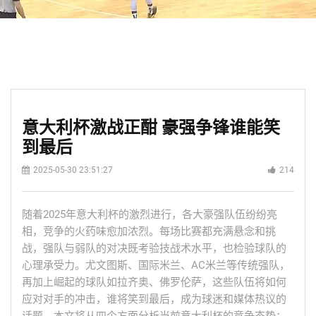
意大利杯激战正酣 豪强争锋谁能笑
到最后
2025-05-30 23:51:27
214
随着2025年意大利杯的激烈进行，各大豪强队伍纷纷亮
相，竞争的火药味愈加浓烈。每场比赛都充满悬念和挑
战，强队与弱队的对决既考验技战术水平，也检验球队的
心理承受力。尤文图斯、国际米兰、AC米兰等传统强队，
再加上崛起的球队如拉齐奥、佛罗伦萨，这些队伍将如何
应对对手的冲击，谁将笑到最后，成为球迷和媒体热议的