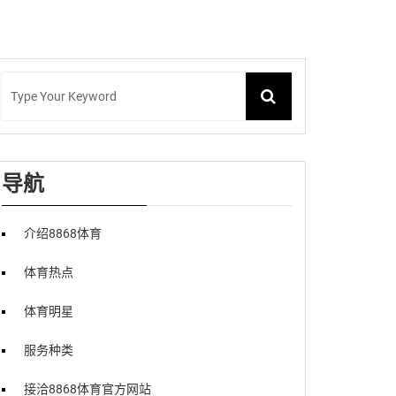
导航
介绍8868体育
体育热点
体育明星
服务种类
接洽8868体育官方网站