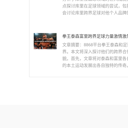
点探讨库里在足球领域的尝试，包
会讨论库里跨界足球对他个人品牌的
拳王泰森富里跨界足球力量激情激
文章摘要：8868平台拳王泰森和
界。本文将深入探讨他们的跨界合
貌。首先，文章将对泰森和富里各
的本土运动发展出各自独特的传奇。