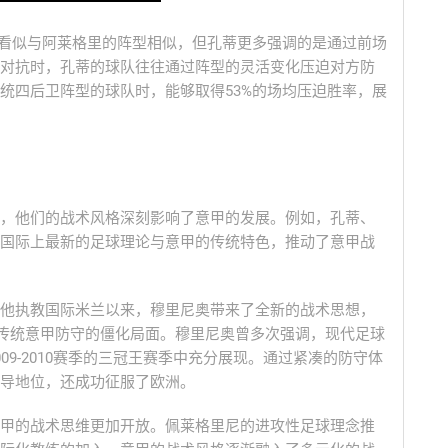
，虽然看似与阿莱格里的阵型相似，但孔蒂更多强调的是通过前场
对抗时，孔蒂的球队往往通过阵型的灵活变化压迫对方防
统四后卫阵型的球队时，能够取得53%的场均压迫胜率，展
，他们的战术风格深刻影响了意甲的发展。例如，孔蒂、
国际上最新的足球理论与意甲的传统特色，推动了意甲战
他执教国际米兰以来，穆里尼奥带来了全新的战术思想，
了传统意甲防守的僵化局面。穆里尼奥曾多次强调，现代足球
9-2010赛季的三冠王赛季中充分展现。通过紧凑的防守体
导地位，还成功征服了欧洲。
甲的战术思维更加开放。佩莱格里尼的进攻性足球理念推