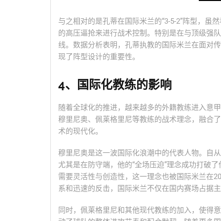
与之相对的是孔蒂在国际米兰的“3-5-2”阵型
的高压逼抢来进行战术控制。特别是在与顶级强队
线。数据分析表明，孔蒂执教的国际米兰在面对传
现了阵型设计的重要性。
4、国际化教练的影响
随着全球化的推进，越来越多的外籍教练进入意甲
穆里尼奥、佩莱格里尼等教练的战术理念，融合了
术的现代化。
穆里尼奥是这一波国际化浪潮中的代表人物。自从
尤其是在防守端，他的“全场压迫”理念成功打破
需要灵活性与创造性，这一理念也被国际米兰在200
系和迅速的反击，国际米兰不仅在国内赛场占据主
同时，佩莱格里尼和其他现代教练的加入，使得意