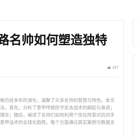
路名帅如何塑造独特
297
格历经多年的演化，凝聚了众多名帅的智慧与特色。本文
法。首先，分析了意甲传统防守反击战术的崛起与衰退；
理念；随后，阐述了名帅们如何利用个性化阵型对抗对手
意甲战术的全球化趋势。每个方面通过真实案例与数据支