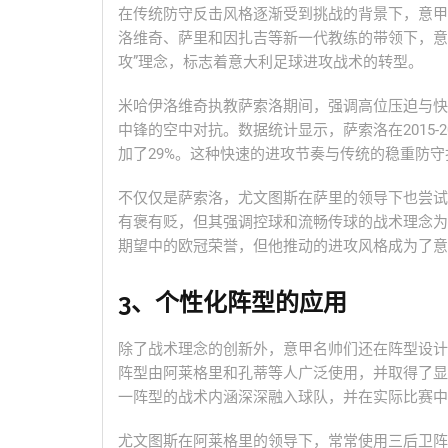
在传统防守反击风格逐渐受到挑战的背景下，意甲
洛维奇、萨里和因扎吉等新一代教练的带领下，意
攻”理念，标志着意大利足球进攻战术的转型。
米哈伊洛维奇执教萨索洛期间，强调高位压迫与快速
中锋的空中对抗。数据统计显示，萨索洛在2015-
加了29%。这种快速的进攻节奏与传统的稳重防守
不仅仅是萨索洛，尤文图斯在萨里的领导下也尝试
有褒有贬，但其强调控球和流畅传球的战术理念为
期望中的欧冠荣誉，但他推动的进攻风格成为了意
3、个性化阵型的应用
除了战术理念的创新外，意甲名帅们还在阵型设计上
阵型由阿莱格里和孔蒂等人广泛使用，并取得了显
一阵型的战术内涵深深融入球队，并在实际比赛中
尤文图斯在阿莱格里的领导下，常常使用三后卫阵