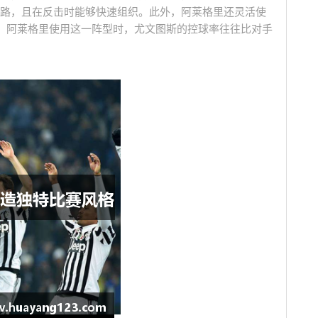
路，且在反击时能够快速组织。此外，阿莱格里还灵活使
据显示，阿莱格里使用这一阵型时，尤文图斯的控球率往往比对手