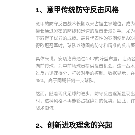
1、意甲传统防守反击风格
意甲的防守反击战术长期以来占据主导地位，成为
擅长通过紧密的防线和迅速的反击击溃对手。尤为
下取得了优异的成绩。最具代表性的案例便是AC米兰
得欧冠冠军时，球队以稳固的防守和精准的反击著
具体来说，安切洛蒂通过4-4-2的阵型布置，让
向前传球，为中前场球员提供反击机会。这一战术
过反击迅速得分，打破对手的控制。数据显示，在2
48%，高于同期任何一支球队。
然而，随着现代足球的进步，防守反击逐渐显现出
时，这种风格不再能够占据绝对的优势。因此，许
战术潮流。
2、创新进攻理念的兴起