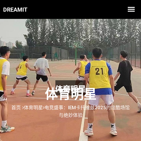
体育明星
首页
体育明星
电竞盛事：IEM卡托维兹2025的炫酷场馆
与绝妙体验