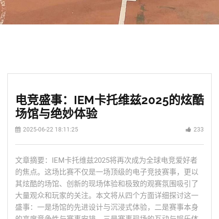
电竞盛事：IEM卡托维兹2025的炫酷
场馆与绝妙体验
2025-06-22 18:11:25
233
文章摘要：IEM卡托维兹2025将再次成为全球电竞爱好者
的焦点。这场比赛不仅是一场顶级的电子竞技赛事，更以
其炫酷的场馆、创新的现场体验和极致的观赛氛围吸引了
大量观众和玩家的关注。本文将从四个方面详细探讨这一
盛事：一是场馆的先进设计与沉浸式体验，二是赛事本身