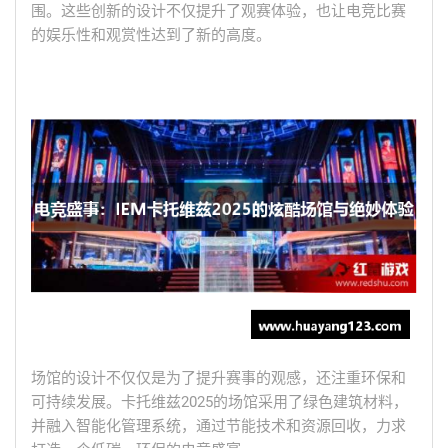
围。这些创新的设计不仅提升了观赛体验，也让电竞比赛
的娱乐性和观赏性达到了新的高度。
场馆的设计不仅仅是为了提升赛事的观感，还注重环保和
可持续发展。卡托维兹2025的场馆采用了绿色建筑材料，
并融入智能化管理系统，通过节能技术和资源回收，力求