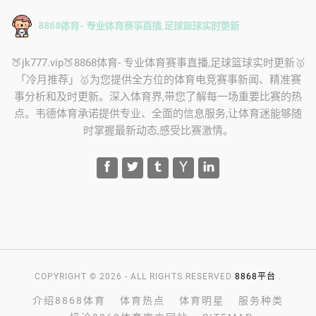
🍑jk777.vip🍑8868体育- 专业体育赛事直播,足球篮球实时更新🥇
「冷月推荐」🥇为您提供全方位的体育电竞赛事新闻、精准赛
事分析和及时更新。深入体育界,带您了解每一场重要比赛的热
点。韦德体育承诺提供专业、全面的信息服务,让体育迷能够随
时掌握最新动态,感受比赛激情。
COPYRIGHT © 2026 - ALL RIGHTS RESERVED
8868平台
.
介绍8868体育
体育热点
体育明星
服务种类