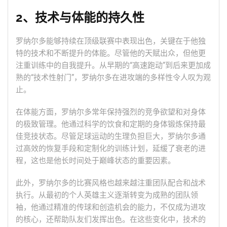
2、技术与体能的持久性
罗纳尔多能够持续在顶级联赛中表现出色，关键在于他独
特的技术和不断提升的体能。尽管他的天赋出众，但他更
注重训练中的自我提升。从早期的“高速跑动”到后来更加成
熟的“技术性射门”，罗纳尔多在进攻端的多样性令人叹为观
止。
在体能方面，罗纳尔多常年保持强烈的竞争欲望和对身体
的极致管理。他通过科学的饮食和定期的身体锻炼保持最
佳竞技状态。尽管足球运动的生理负担巨大，罗纳尔多通
过高效的恢复手段和定制化的训练计划，延缓了衰老的进
程，这也是他长时间处于巅峰状态的重要因素。
此外，罗纳尔多的比赛风格也越来越注重团队配合和战术
执行。从最初的个人英雄主义逐渐转变为成熟的团队领
袖，他通过精准的传球和创造机会的能力，不仅成为进攻
的核心，还帮助队友们发挥出色。在这些变化中，技术的