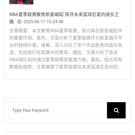
NBA夏季联赛聚焦新星崛起 探寻未来篮球巨星的成长之
路
2025-06-17 15:24:48
文章摘要：本文聚焦NBA夏季联赛，探讨其在新星崛起中
的重要作用。首先，文章分析了夏季联赛作为新星展示平
台的独特价值；接着，深入讨论了多个杰出新秀的成长轨
迹，包括他们在联赛中的表现；随后，文章分析了各支
NBA球队如何通过夏季联赛发掘潜力股；最后，结合现有
数据和趋势，文章展望了夏季联赛在未来篮球生态中的...