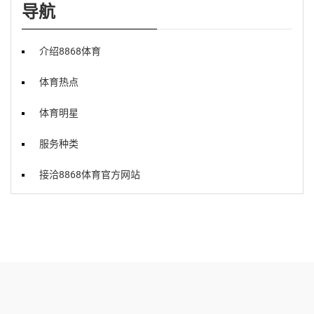
导航
介绍8868体育
体育热点
体育明星
服务种类
接洽8868体育官方网站