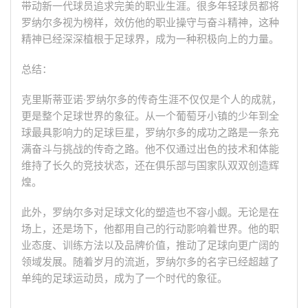
带动新一代球员追求完美的职业生涯。很多年轻球员都将
罗纳尔多视为榜样，效仿他的职业操守与奋斗精神，这种
精神已经深深植根于足球界，成为一种积极向上的力量。
总结：
克里斯蒂亚诺·罗纳尔多的传奇生涯不仅仅是个人的成就，
更是整个足球世界的象征。从一个葡萄牙小镇的少年到全
球最具影响力的足球巨星，罗纳尔多的成功之路是一条充
满奋斗与挑战的传奇之路。他不仅通过出色的技术和体能
维持了长久的竞技状态，还在俱乐部与国家队双双创造辉
煌。
此外，罗纳尔多对足球文化的塑造也不容小觑。无论是在
场上，还是场下，他都用自己的行动影响着世界。他的职
业态度、训练方法以及品牌价值，推动了足球向更广阔的
领域发展。随着岁月的流逝，罗纳尔多的名字已经超越了
单纯的足球运动员，成为了一个时代的象征。