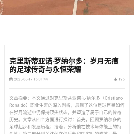
克里斯蒂亚诺·罗纳尔多：岁月无痕
的足球传奇与永恒荣耀
2025-06-17 15:01:44
195
文章摘要：本文通过对克里斯蒂亚诺·罗纳尔多（Cristiano
Ronaldo）职业生涯的深入剖析，展现了这位足球巨星如何
在岁月流逝中仍保持顶尖状态，并塑造了属于自己的传奇
历史。文章从四个方面进行探讨：首先，回顾罗纳尔多的
足球起步和发展历程；接着，分析他在技术与体能上的持