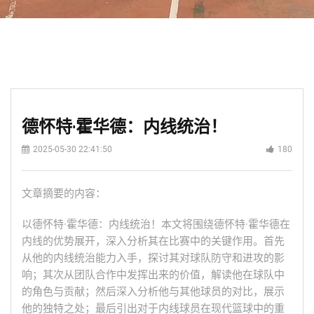
德怀特·霍华德：内线统治！
2025-05-30 22:41:50
180
文章摘要的内容：
以德怀特·霍华德：内线统治！本文将围绕德怀特·霍华德在
内线的优势展开，深入分析其在比赛中的关键作用。首先
从他的内线统治能力入手，探讨其对球队防守和进攻的影
响；其次从团队合作中发挥出来的价值，解读他在球队中
的角色与贡献；然后深入分析他与其他球员的对比，展示
他的独特之处；最后引出对于内线球员在现代篮球中的重