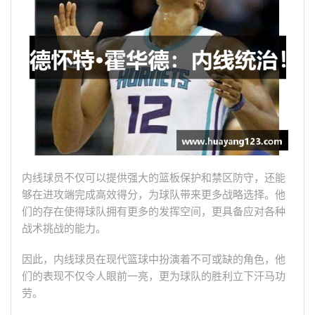
内线球员不仅可以提供强大的篮板保护和禁区防守，还能
够在进攻端完成高效得分，为球队带来更多战略选择。他
们的存在使得球队拥有更多的发挥空间，更具备应对各种
战术挑战的能力。
因此，内线球员在现代篮球中扮演着不可或缺的角色，他
们的表现不仅令人眼前一亮，更为球队的胜利立下汗马功
劳。