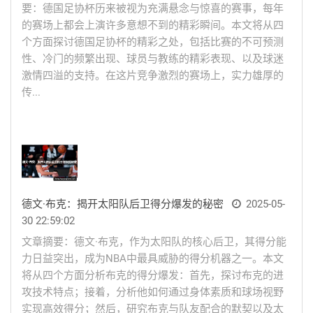
要：德国足协杯历来被视为充满悬念与惊喜的赛事，每年
的赛场上都会上演许多意想不到的精彩瞬间。本文将从四
个方面探讨德国足协杯的精彩之处，包括比赛的不可预测
性、冷门的频繁出现、球员与教练的精彩表现、以及球迷
激情四溢的支持。在这片竞争激烈的赛场上，实力雄厚的
传...
德文·布克：揭开太阳队后卫得分爆发的秘密
2025-05-
30 22:59:02
文章摘要：德文·布克，作为太阳队的核心后卫，其得分能
力日益突出，成为NBA中最具威胁的得分机器之一。本文
将从四个方面分析布克的得分爆发：首先，探讨布克的进
攻技术特点；接着，分析他如何通过身体素质和球场视野
实现高效得分；然后，研究布克与队友配合的默契以及太