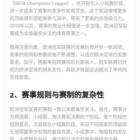
（UEFA Champions League），并开始引入小组赛阶段，
进一步提高了赛事的竞争性和观赏性。这个变动使得更多
的顶级俱乐部能够参与其中，带来了更高的市场吸引力。
2010年以后，赛事的商业化程度进一步加强，欧洲冠军联
赛成为全球最受关注的体育赛事之一。
值得注意的是，欧洲冠军联赛的发展历程并非一帆风顺。
赛事的规则和参赛资格不断调整，以适应欧洲足球的发展
需求。如今，随着电视转播权的巨额收入，冠军联赛已经
成为欧洲足球的财务支柱，其经济效益远远超出了单纯的
竞技层面。
2、赛事规则与赛制的复杂性
欧洲冠军联赛的赛制一直以来都备受关注。首先，赛事分
为预选赛、小组赛、淘汰赛和决赛四个阶段。每个阶段的
规则复杂，尤其是在小组赛阶段，来自不同国家的顶级俱
乐部需要争夺有限的晋级名额。小组赛中，每组有四支队
伍，大家相互对抗，通过积分决定前两名晋级淘汰赛。