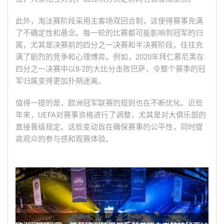
此外，淘汰赛阶段采用主客场双回合制，这使得赛事充满
了不确定性和悬念。每一轮的比赛都可能影响到冠军的归
属，尤其是决赛前的四分之一决赛和半决赛阶段，往往充
满了剧烈的竞争和心理博弈。例如，2020年拜仁慕尼黑在
四分之一决赛中以8-2的大比分击败巴萨，令整个赛季的冠
军归属变得更加扑朔迷离。
值得一提的是，欧洲冠军联赛的规则也在不断优化。近些
年来，UEFA对赛事资格进行了调整，尤其是对大俱乐部的
直接晋级规定。这些变动旨在确保赛事的公平性，同时提
高观众的参与感和观赛体验。