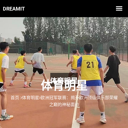
体育明星
首页
体育明星
欧洲冠军联赛：揭开欧洲顶级俱乐部荣耀
之巅的神秘面纱