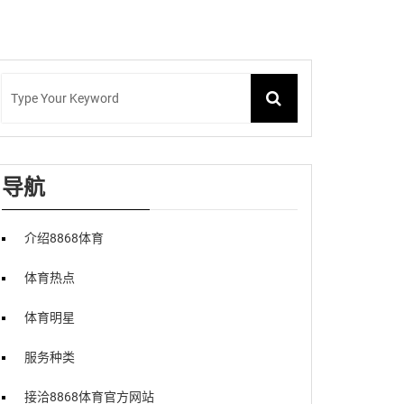
导航
介绍8868体育
体育热点
体育明星
服务种类
接洽8868体育官方网站