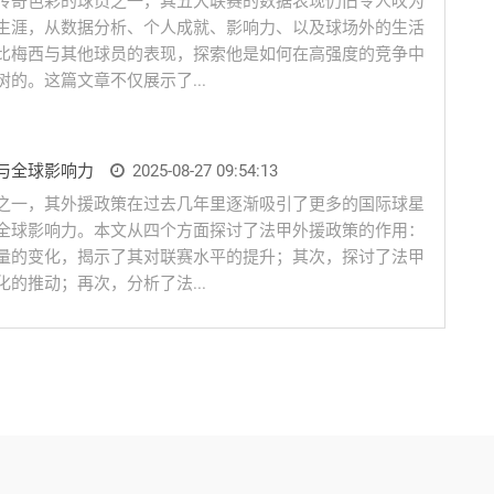
传奇色彩的球员之一，其五大联赛的数据表现仍旧令人叹为
生涯，从数据分析、个人成就、影响力、以及球场外的生活
比梅西与其他球员的表现，探索他是如何在高强度的竞争中
的。这篇文章不仅展示了...
与全球影响力
2025-08-27 09:54:13
之一，其外援政策在过去几年里逐渐吸引了更多的国际球星
全球影响力。本文从四个方面探讨了法甲外援政策的作用：
量的变化，揭示了其对联赛水平的提升；其次，探讨了法甲
的推动；再次，分析了法...