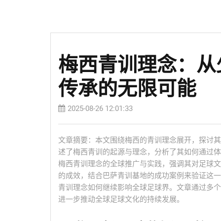
梅西青训理念：从
传承的无限可能
2025-08-26 12:01:33
文章摘要：本文围绕梅西的青训理念展开，探讨其
述了梅西青训的起源与理念，分析了其如何通过体
梅西青训理念的全球推广与实践，强调其对足球文
的成效，结合巴萨青训基地的成功案例来验证这一
青训理念如何继续影响全球足球界。文章通过多个
进一步推动全球足球文化的持续发展。