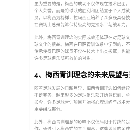
更为重要的是，梅西的成功不仅体现在技术层面，
个人荣誉，而是将球队的胜利和团结置于个人成就
员。以梅西为榜样，拉玛西亚培养了众多既具备技
在赛场上总是能够保持极高的竞技水平与战斗力。
此外，梅西青训理念的实际成效还体现在对足球文
球文化的根基。梅西在巴萨青训体系中学到的，不
传承使得巴萨的球员不仅在技术上出类拔萃，也能
许多足球俱乐部所效仿的对象。
4、梅西青训理念的未来展望与
随着足球发展的日新月异，梅西青训理念如何继续
不断完善，越来越多的足球俱乐部开始意识到，单
如今，许多足球青训项目开始将心理训练与战术素
重要组成部分。
此外，梅西青训理念的影响不仅仅局限于传统的足
作。通过引入梅西式的青训理念，这些地区的足球