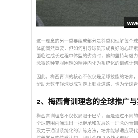
这一理念的另一重要组成部分是尊重和理解每个球
体能固然重要，但如何引导球员形成良好的心理素
面临过成长过程中体型的劣势时，他的坚持与毅力
念将这种克服困难的精神内化为系统化的训练计划
因此，梅西青训的核心不仅仅是足球技能的培养，
帮助无数年轻球员成功走上职业道路，也为全球青
2、梅西青训理念的全球推广与
梅西青训理念不仅仅局限于巴萨，而是通过不同的
全球范围内涌现出一批继承和发展这一理念的青训
致力于通过系统化的训练方法，培养能够适应现代