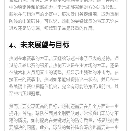
表现出色，尤其是后卫戴尔和中场霍伊别尔，他们在防守
中的稳定性和抢断能力，常常能够遏制对方的进攻波动。
戴尔在与切尔西的比赛中，屡次做出关键解围，成为热刺
防线的中流砥柱。可以说，热刺的关键球员的表现无论在
进攻还是防守端，都起到了举足轻重的作用。
4、未来展望与目标
热刺在本赛季的表现，无疑给球迷带来了巨大的期待。通
过前几轮比赛的积累，热刺无论是在主客场的表现，还是
在战术和人员配置上的调整，都显示出强劲的冲击力。在
接下来的赛季中，热刺如果能够保持这一状态，并且在一
些关键比赛中把握住机会，完全有可能跻身英超前四，甚
至冲击英超冠军。
然而，要实现更高的目标，热刺还需要在几个方面进一步
提升。首先，球队在面对个别强队时，常常会出现防守不
稳的情况，如何提高在关键时刻的防守质量，将是热刺需
要解决的问题。此外，球队的替补阵容深度也需要进一步