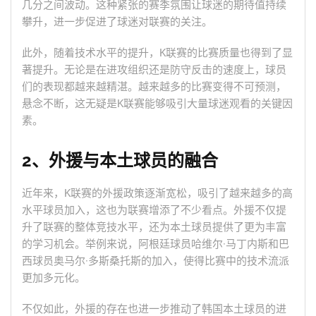
几分之间波动。这种紧张的赛季氛围让球迷的期待值持续
攀升，进一步促进了球迷对联赛的关注。
此外，随着技术水平的提升，K联赛的比赛质量也得到了显
著提升。无论是在进攻组织还是防守反击的速度上，球员
们的表现都越来越精湛。越来越多的比赛变得不可预测，
悬念不断，这无疑是K联赛能够吸引大量球迷观看的关键因
素。
2、外援与本土球员的融合
近年来，K联赛的外援政策逐渐宽松，吸引了越来越多的高
水平球员加入，这也为联赛增添了不少看点。外援不仅提
升了联赛的整体竞技水平，还为本土球员提供了更为丰富
的学习机会。举例来说，阿根廷球员哈维尔·马丁内斯和巴
西球员奥马尔·多斯桑托斯的加入，使得比赛中的技术流派
更加多元化。
不仅如此，外援的存在也进一步推动了韩国本土球员的进