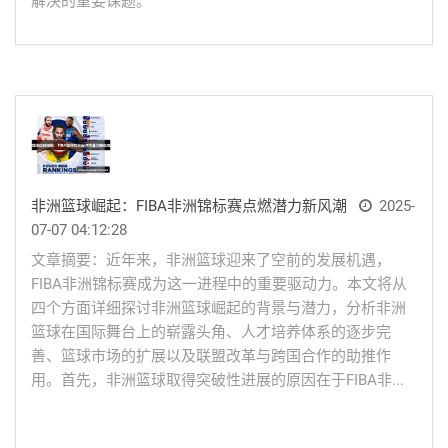
解决的重要课题。
非洲篮球崛起：FIBA非洲锦标赛点燃潜力新风潮
2025-
07-07 04:12:28
文章摘要：近年来，非洲篮球迎来了空前的发展机遇，
FIBA非洲锦标赛成为这一进程中的重要驱动力。本文将从
四个方面详细探讨非洲篮球崛起的背景与潜力，分析非洲
篮球在国际舞台上的崭露头角、人才培养体系的逐步完
善、篮球市场的扩展以及联盟改革与跨国合作的助推作
用。首先，非洲篮球取得突破性进展的原因在于FIBA非...