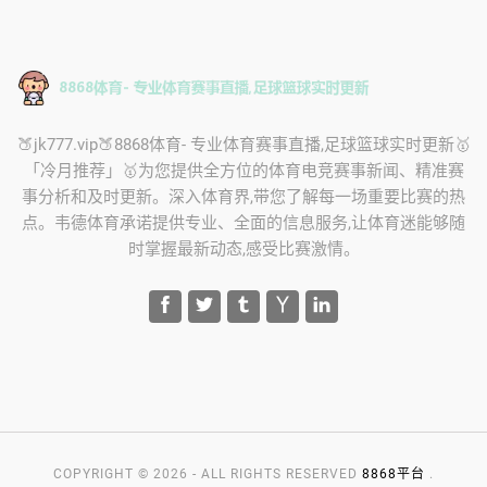
🍑jk777.vip🍑8868体育- 专业体育赛事直播,足球篮球实时更新🥇
「冷月推荐」🥇为您提供全方位的体育电竞赛事新闻、精准赛
事分析和及时更新。深入体育界,带您了解每一场重要比赛的热
点。韦德体育承诺提供专业、全面的信息服务,让体育迷能够随
时掌握最新动态,感受比赛激情。
COPYRIGHT © 2026 - ALL RIGHTS RESERVED
8868平台
.