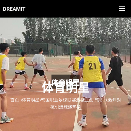
体育明星
首页
体育明星
韩国职业足球联赛激战正酣 韩职联激烈对
抗引爆球迷热情