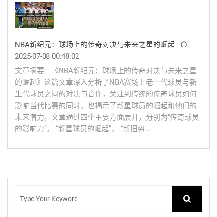
NBA新纪元：球场上的传奇对决与未来之星的崛起
2025-07-08 00:48:02
文章摘要：《NBA新纪元：球场上的传奇对决与未来之星
的崛起》这篇文章深入分析了NBA赛场上老一代球员与新
生代球员之间的对决与合作，关注到传统的传奇球员如何
影响当代比赛的同时，也揭示了新星球员的崛起和他们的
未来潜力。文章通过四个主要方面展开，分别为“传奇球员
的影响力”， “新星球员的崛起”， “新旧势...