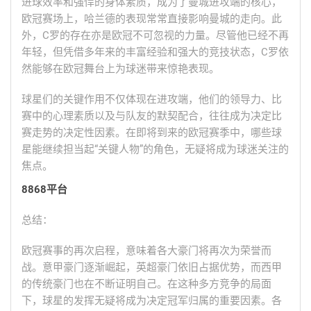
进球效率和强悍的身体素质，成为了曼城进攻端的核心，
欧冠赛场上，哈兰德的表现常常直接影响曼城的走向。此
外，C罗的存在亦是欧冠不可忽视的力量。尽管他已经不再
年轻，但凭借多年来的丰富经验和强大的竞技状态，C罗依
然能够在欧冠舞台上为球迷带来惊艳表现。
球星们的关键作用不仅体现在进攻端，他们的领导力、比
赛中的心理素质以及与队友的默契配合，往往成为决定比
赛走势的决定性因素。在即将到来的欧冠赛季中，哪些球
星能继续担当起“关键人物”的角色，无疑将成为球迷关注的
焦点。
8868平台
总结：
欧冠赛事的再次启程，意味着各大豪门将再次为荣誉而
战。意甲豪门逐渐崛起，英超豪门依旧占据优势，而西甲
的传统豪门也在不断证明自己。在这种多方竞争的局面
下，球星的发挥无疑将成为决定冠军归属的重要因素。各