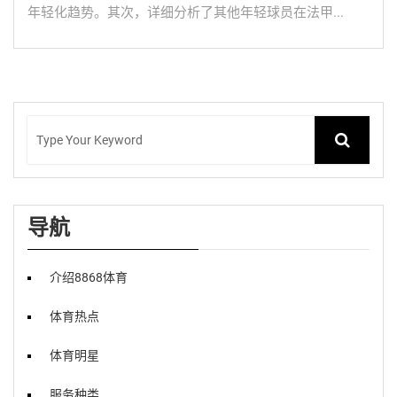
年轻化趋势。其次，详细分析了其他年轻球员在法甲...
导航
介绍8868体育
体育热点
体育明星
服务种类