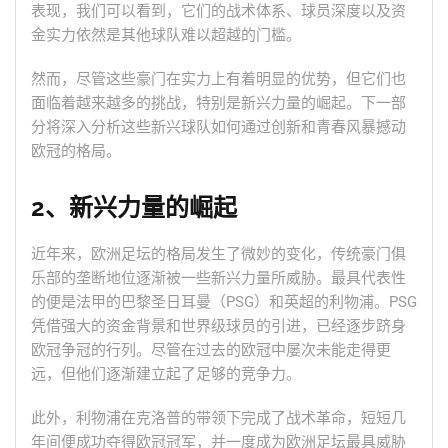
表现，我们可以看到，它们的战术体系、球员深度以及资
金实力依然是其他球队难以超越的门槛。
然而，尽管这些豪门在实力上有着明显的优势，但它们也
面临着越来越多的挑战，特别是新兴力量的崛起。下一部
分将深入分析这些新兴球队如何通过创新和青春风暴撼动
欧冠的格局。
2、新兴力量的崛起
近年来，欧洲足坛的格局发生了微妙的变化，传统豪门俱
乐部的垄断地位逐渐被一些新兴力量所威胁。最具代表性
的便是法甲的巴黎圣日耳曼（PSG）和英超的利物浦。PSG
凭借强大的资金背景和世界级球员的引进，已经逐步跻身
欧冠争冠的行列。尽管在过去的欧冠中屡次未能走得更
远，但他们逐渐建立起了足够的竞争力。
此外，利物浦在克洛普的带领下完成了战术革命，短短几
年间便成功夺得欧冠冠军，并一度成为欧洲足坛最具威胁