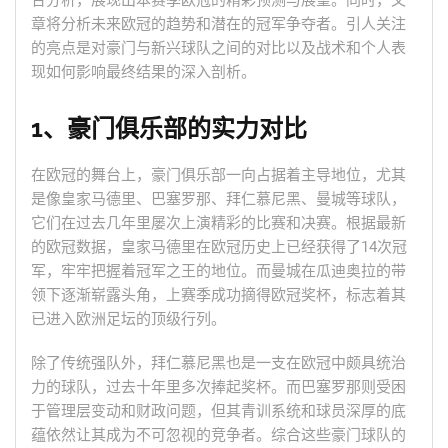
合分析，展现出本赛季欧冠的精彩预测与展望。同时，文
章将分析未来欧冠的趋势和潜在的冠军争夺者。引人关注
的亮点是对豪门与新兴球队之间的对比以及战术和个人表
现如何影响最终结果的深入剖析。
1、豪门俱乐部的实力对比
在欧冠的舞台上，豪门俱乐部一向占据着主导地位，尤其
是像皇家马德里、巴塞罗那、拜仁慕尼黑、曼城等球队，
它们在过去几年里屡次上演精彩的比赛和决赛。根据最新
的欧冠数据，皇家马德里在欧冠历史上已经获得了14次冠
军，牢牢把握着冠军之王的地位。而曼城在瓜迪奥拉的带
领下逐渐崭露头角，上赛季成功摘得欧冠奖杯，标志着其
已进入欧洲足坛的顶级行列。
除了传统强队外，拜仁慕尼黑也是一支在欧冠中颇具统治
力的球队，过去十年里多次捧起奖杯。而巴塞罗那则受困
于管理层变动和财政问题，但其青训系统和球员深厚的底
蕴依然让其成为不可忽视的竞争者。综合这些豪门球队的