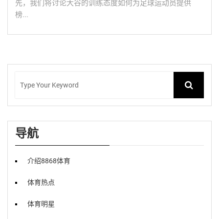
先，我们将讨论大谷的训练态度如何为足球运动员提供
榜...
导航
介绍8868体育
体育热点
体育明星