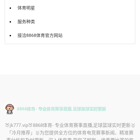
体育明星
服务种类
接洽8868体育官方网站
🍑jk777.vip🍑8868体育- 专业体育赛事直播,足球篮球实时更新🥇
「冷月推荐」🥇为您提供全方位的体育电竞赛事新闻、精准赛