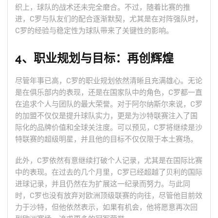
织上，球队的战术还未完全磨合。不过，随着比赛的推
进，C罗与队友们的配合逐渐默契，尤其是在对阵强队时，
C罗的经验与稳定性为球队带来了关键性的影响。
4、职业规划与目标：再创辉煌
尽管年事已高，C罗的职业规划依然清晰且充满雄心。无论
是在俱乐部内的表现，还是在国家队中的角色，C罗都一直
在追求个人与团队的最大荣誉。对于阿尔纳斯尔来说，C罗
的加盟不仅仅是提升球队实力，更是为沙特联赛注入了国
际化的品牌价值和全球关注度。可以预见，C罗将继续是沙
特联赛的超级明星，并且他的目标不仅仅限于本土赛场。
此外，C罗依然有意继续打破个人记录，尤其是在国际比赛
中的表现。在过去的几个月里，C罗已经超越了贝利的国际
进球记录，并且仍然在为扩展这一纪录而努力。与此同
时，C罗也没有放弃对欧洲顶级联赛的向往，尽管他目前效
力于沙特，但他依然表示，如果有机会，他将愿意再次回