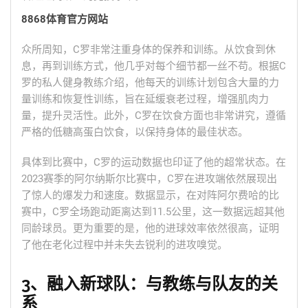
8868体育官方网站
众所周知，C罗非常注重身体的保养和训练。从饮食到休
息，再到训练方式，他几乎对每个细节都一丝不苟。根据C
罗的私人健身教练介绍，他每天的训练计划包含大量的力
量训练和恢复性训练，旨在延缓衰老过程，增强肌肉力
量，提升灵活性。此外，C罗在饮食方面也非常讲究，遵循
严格的低糖高蛋白饮食，以保持身体的最佳状态。
具体到比赛中，C罗的运动数据也印证了他的超常状态。在
2023赛季的阿尔纳斯尔比赛中，C罗在进攻端依然展现出
了惊人的爆发力和速度。数据显示，在对阵阿尔费哈的比
赛中，C罗全场跑动距离达到11.5公里，这一数据远超其他
同龄球员。更为重要的是，他的进球效率依然很高，证明
了他在老化过程中并未失去锐利的进攻嗅觉。
3、融入新球队：与教练与队友的关
系