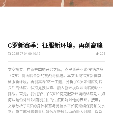
C罗新赛季：征服新环境，再创高峰
2025-07-04 00:40:12
205
文章摘要：在新赛季的开启之际，克里斯蒂亚诺·罗纳尔多
（C罗）将面临全新的挑战与机遇。本文围绕“C罗新赛季：
征服新环境，再创高峰”这一主题，分析了C罗如何应对转
会后的适应、保持竞技状态、融入新环境以及面临的职业
挑战。首先，我们探讨了C罗如何克服新环境的适应期，如
何从葡萄牙到沙特阿拉伯的过渡影响到他的表现；接着，
文章分析了C罗的身体状态与竞技水平如何继续保持顶尖水
平；第三部分将着重讲解他在新球队中的融入过程，以及