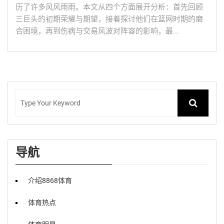
历了许多风风雨雨。本文从四个方面展开分析：首先回顾
三巨头的初期荣耀与期望，接着探讨他们在篮网时期的磨
合困境，再到伤病与交易风波对阵容的影响，最...
导航
介绍8868体育
体育热点