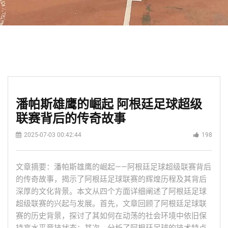
潘帕斯雄鹰的崛起 阿根廷足球超级
联赛背后的传奇故事
2025-07-03 00:42:44
198
文章摘要：潘帕斯雄鹰的崛起——阿根廷足球超级联赛背后
的传奇故事，揭示了阿根廷足球联赛的辉煌历程及其背后
深厚的文化背景。本文从四个方面详细阐述了阿根廷足球
超级联赛的兴起与发展。首先，文章回顾了阿根廷足球联
赛的历史背景，探讨了其如何在动荡的社会环境中依旧保